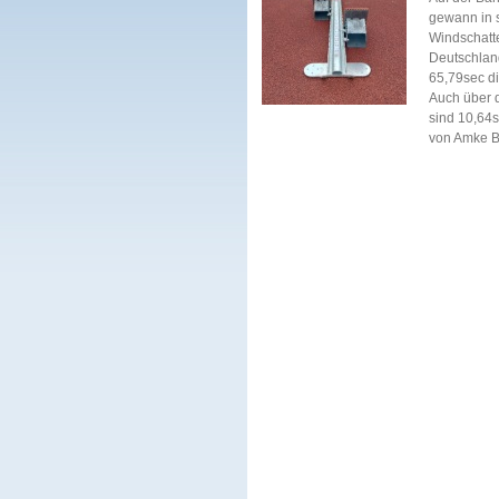
gewann in s
Windschatte
Deutschlan
65,79sec di
Auch über d
sind 10,64
von Amke B