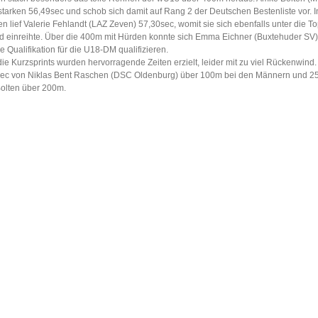
tarken 56,49sec und schob sich damit auf Rang 2 der Deutschen Bestenliste vor. I
n lief Valerie Fehlandt (LAZ Zeven) 57,30sec, womit sie sich ebenfalls unter die To
d einreihte. Über die 400m mit Hürden konnte sich Emma Eichner (Buxtehuder SV)
e Qualifikation für die U18-DM qualifizieren.
ie Kurzsprints wurden hervorragende Zeiten erzielt, leider mit zu viel Rückenwin
sec von Niklas Bent Raschen (DSC Oldenburg) über 100m bei den Männern und 2
olten über 200m.