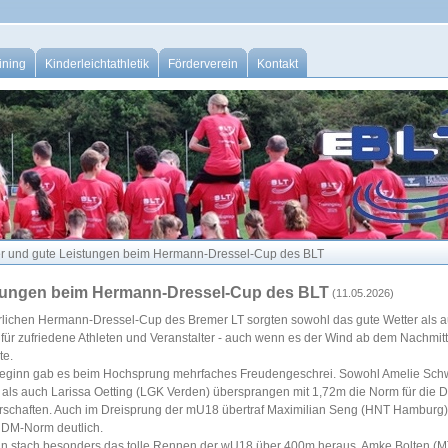
ining
Kinderleichtathletik
Förderverein
Kontakt
er und gute Leistungen beim Hermann-Dressel-Cup des BLT
stungen beim Hermann-Dressel-Cup des BLT
(11.05.2026)
hrlichen Hermann-Dressel-Cup des Bremer LT sorgten sowohl das gute Wetter als 
für zufriedene Athleten und Veranstalter - auch wenn es der Wind ab dem Nachmit
te.
Beginn gab es beim Hochsprung mehrfaches Freudengeschrei. Sowohl Amelie Sc
als auch Larissa Oetting (LGK Verden) übersprangen mit 1,72m die Norm für die 
rschaften. Auch im Dreisprung der mU18 übertraf Maximilian Seng (HNT Hamburg)
 DM-Norm deutlich.
hn stach besonders das tolle Rennen der wU18 über 400m heraus. Amke Bolten (M