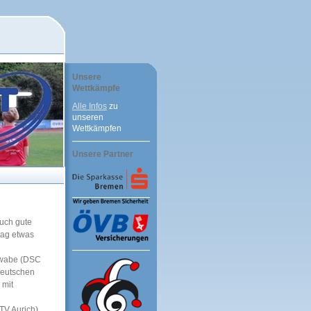
Unsere
Wettkämpfe
Alle Infos
zu
unseren
Wettkämpfen
Unsere Partner
auch gute
tag etwas
hwabe (DSC
Deutschen
 mit
TV Aurich)