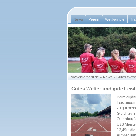
News
Verein
Wettkämpfe
Tra
www.bremerlt.de
»
News
»
Gutes Wett
Gutes Wetter und gute Lei
Beim alljä
Leistungen 
zu gut mein
Gleich zu 
Oldenburg) 
U23 Meiste
12,49m die
Auf der Ba