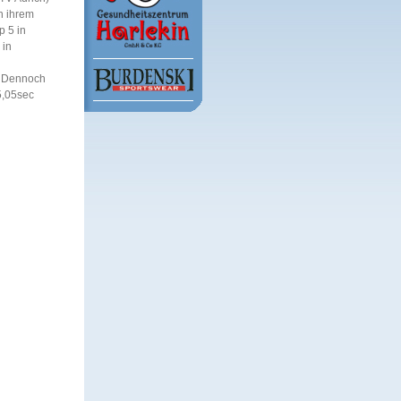
n ihrem
p 5 in
 in
d. Dennoch
5,05sec