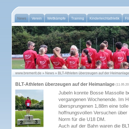
News
Verein
Wettkämpfe
Training
Kinderleichtathletik
Fö
www.bremerlt.de
»
News
»
BLT-Athleten überzeugen auf der Heimanlag
BLT-Athleten überzeugen auf der Heimanlage
(11.05.20
Jubeln konnte Bosse Massolle 
vergangenen Wochenende. Im Ho
übersprungenen 1,88m eine tolle 
hoffnungsvollen Versuchen über 
Norm für die U18 DM.
Auch auf der Bahn waren die BLT